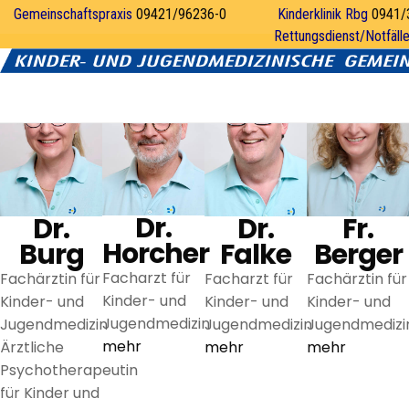
Är
Gemeinschaftspraxis
09421/96236-0
Kinderklinik Rbg
0941/
unsere Ärzte
Rettungsdienst/Notfäll
Dr.
Dr.
Dr.
Fr.
Horcher
Burg
Falke
Berger
Facharzt für
Fachärztin für
Facharzt für
Fachärztin für
Kinder- und
Kinder- und
Kinder- und
Kinder- und
Jugendmedizin
Jugendmedizin
Jugendmedizin
Jugendmedizi
mehr
Ärztliche
mehr
mehr
Psychotherapeutin
für Kinder und